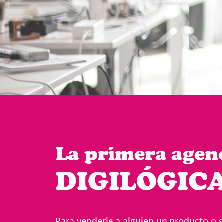
La primera agen
DIGILÓGIC
Para venderle a alguien un producto o s