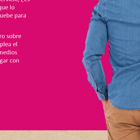
que lo
ruebe para
ro sobre
plea el
 medios
egar con