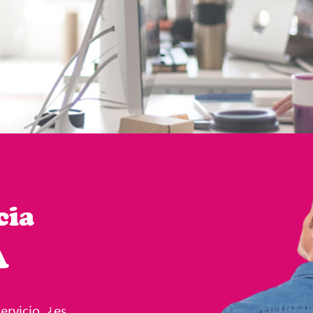
cia
A
ervicio, ¿es